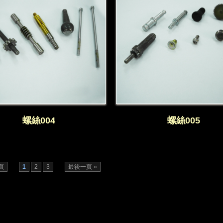
螺絲004
螺絲005
頁
1
2
3
最後一頁 »