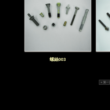
螺絲003
« 第一