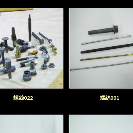
螺絲022
螺絲001