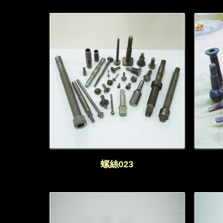
螺絲023