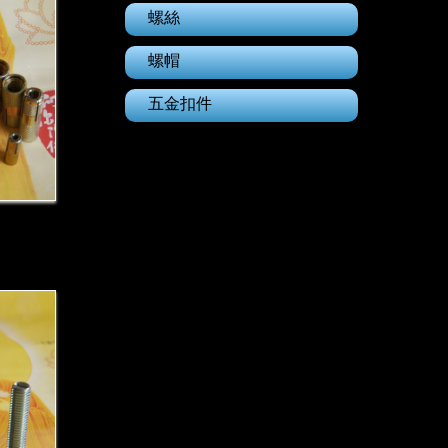
螺絲
螺帽
五金扣件