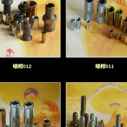
螺帽012
螺帽011